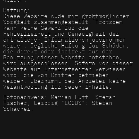
Haftung:
Diese Website wude mit größtmöglicher
Sorgfalt zusammengestellt. Trotzdem
kann keine Gewähr für die
Fehlerfreiheit und Genauigkeit der
enthaltenen Informationen übernommen
werden. Jegliche Haftung für Schäden,
die direkt oder indirekt aus der
Benutzung dieser Website entstehen,
wird ausgeschlossen. Sofern von dieser
Website auf Internetseiten verwiesen
wird, die von Dritten betrieben
werden, übernimmt der Anbieter keine
Verantwortung für deren Inhalte.
Fotonachweis: Marian Luft, Stefan
Fischer, Leipzig “LOCUS”: Stefan
Schacher.