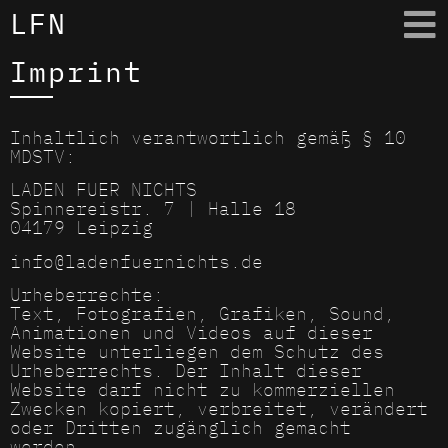
LFN
Imprint
Inhaltlich verantwortlich gemäß § 10
MDSTV:
LADEN FUER NICHTS
Spinnereistr. 7 | Halle 18
04179 Leipzig
info@ladenfuernichts.de
Urheberrechte:
Text, Fotografien, Grafiken, Sound,
Animationen und Videos auf dieser
Website unterliegen dem Schutz des
Urheberrechts. Der Inhalt dieser
Website darf nicht zu kommerziellen
Zwecken kopiert, verbreitet, verändert
oder Dritten zugänglich gemacht
werden.